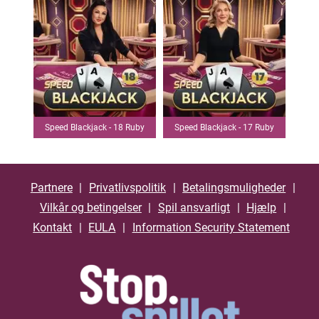
Speed Blackjack - 18 Ruby
Speed Blackjack - 17 Ruby
Partnere
Privatlivspolitik
Betalingsmuligheder
Vilkår og betingelser
Spil ansvarligt
Hjælp
Kontakt
EULA
Information Security Statement