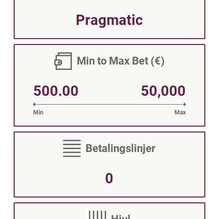
Pragmatic
Min to Max Bet (€)
500.00
50,000
Min
Max
Betalingslinjer
0
Hjul