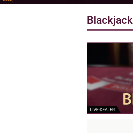
Blackjack
LIVE-DEALER