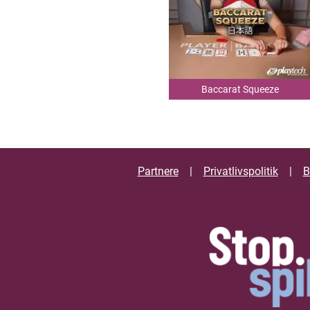
Baccarat Squeeze
Partnere
Privatlivspolitik
B