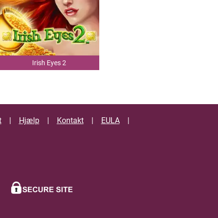
Irish Eyes 2
t
Hjælp
Kontakt
EULA