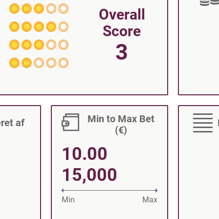
Overall
Score
3
Min to Max Bet
ret af
(€)
10.00
G
15,000
Min
Max