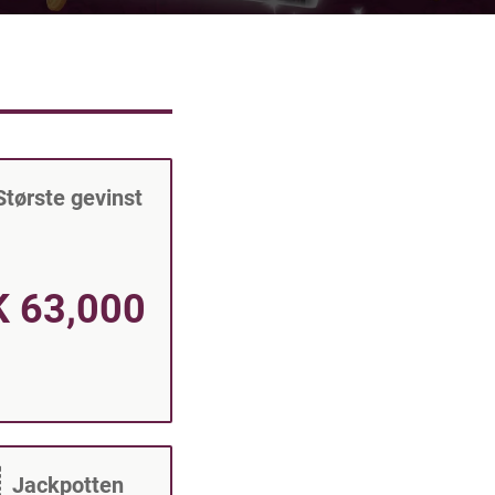
Største gevinst
 63,000
Jackpotten