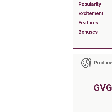
Popularity
Excitement
Features
Bonuses
Produce
GV