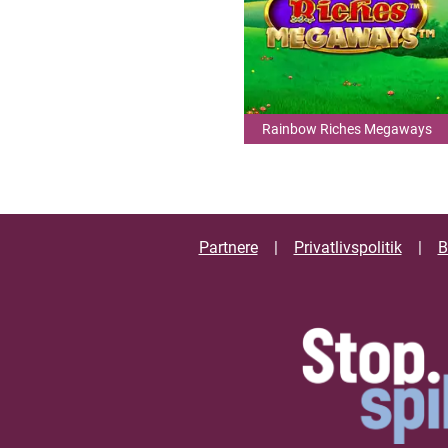
Rainbow Riches Megaways
with Buy Pass
Partnere
Privatlivspolitik
B