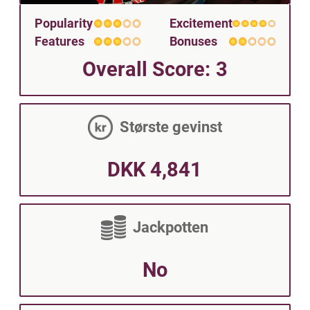
Popularity
Excitement
Features
Bonuses
Overall Score
:
3
Største gevinst
DKK 4,841
Jackpotten
No