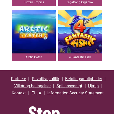
Frozen Tropics
GigaGong Gigablox
Arctic Catch
4 Fantastic Fish
Partnere
Privatlivspolitik
Betalingsmuligheder
Vilkår og betingelser
Spil ansvarligt
Hjælp
Kontakt
EULA
Information Security Statement