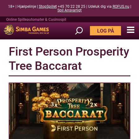
Online Spilleautomater & Casinospil
LOG PÅ
First Person Prosperity
Tree Baccarat