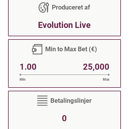
Produceret af
Evolution Live
Min to Max Bet (€)
1.00
25,000
Min
Max
Betalingslinjer
0