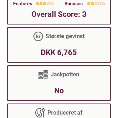
Features
Bonuses
Overall Score
:
3
Største gevinst
DKK 6,765
Jackpotten
No
Produceret af