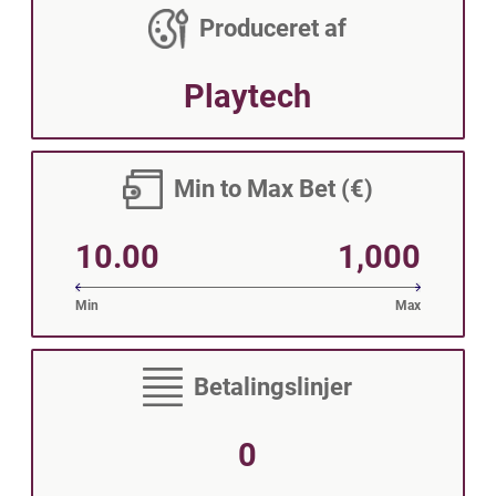
Produceret af
Playtech
Min to Max Bet (€)
10.00
1,000
Min
Max
Betalingslinjer
0