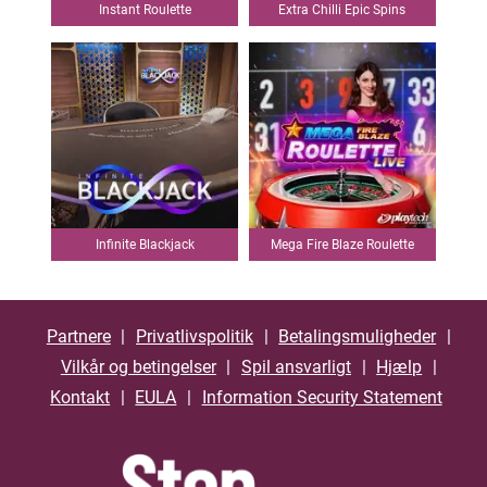
Instant Roulette
Extra Chilli Epic Spins
Infinite Blackjack
Mega Fire Blaze Roulette
Partnere
Privatlivspolitik
Betalingsmuligheder
Vilkår og betingelser
Spil ansvarligt
Hjælp
Kontakt
EULA
Information Security Statement