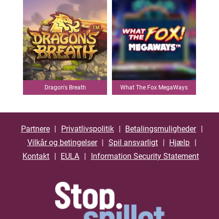
Dragon's Breath
What The Fox MegaWays
Partnere
Privatlivspolitik
Betalingsmuligheder
Vilkår og betingelser
Spil ansvarligt
Hjælp
Kontakt
EULA
Information Security Statement