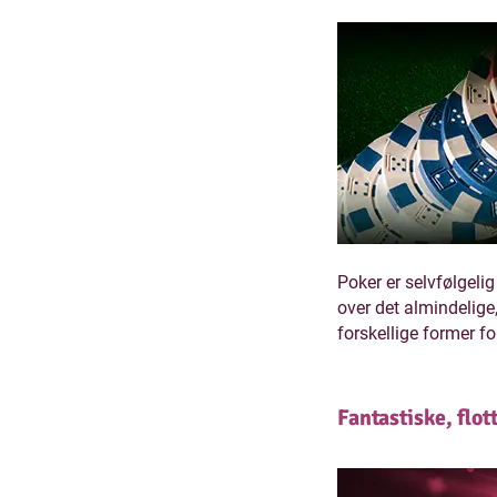
Poker er selvfølgeli
over det almindelige
forskellige former f
Fantastiske, flot