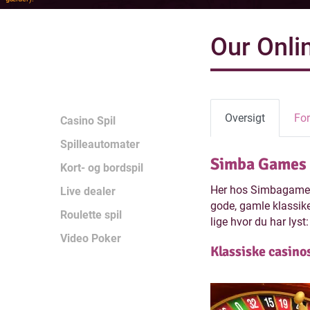
Our Onli
Oversigt
For
Casino Spil
Spilleautomater
Simba Games –
Kort- og bordspil
Her hos Simbagames.d
Live dealer
gode, gamle klassike
Roulette spil
lige hvor du har lys
Video Poker
Klassiske casino