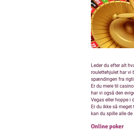
Leder du efter alt hva
roulettehjulet har v
spændingen fra rigti
Er du mere til casino
har vi også den evig
Vegas eller hoppe i 
Er du ikke så meget 
kan du spille alle d
Online poker