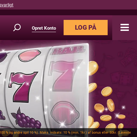
LOG PÅ
Opret Konto
0 % og andre spil 10 %). Maks. indsats: 10 % (min. 1kr.) af bonus eller 50kr. (Laveste