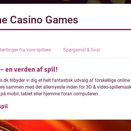
ne Casino Games
tællinger fra vore spillere
Spørgsmål & Svar
 en verden af spil!
k tilbyder vi dig et helt fantastisk udvalg af forskellige online 
re sammen med det allernyeste inden for 3D & video-spillemaskiner
t: på mobil, tablet eller hjemme foran computeren.
spil