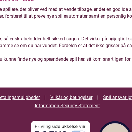
 spillere, der bliver ved med at vende tilbage, er det en god ide
, førsteret til at prøve nye spilleautomater samt en personlig kon
ik, så er skrabelodder helt sikkert sagen. Det virker på nøjagt
amme se om du har vundet. Fordelen er at det ikke grisser på 
 du kunne finde nye og spændende spil her, så kom snart igen for 
etalingsmuligheder
Vilkår og betingelser
Spil ansvarlig
Information Security Statement