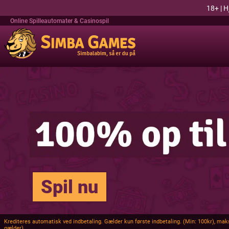
Online Spilleautomater & Casinospil
Spil nu
Krediteres automatisk ved indbetaling. Gælder kun første indbetaling. (Min: 100kr), maks
gælder).