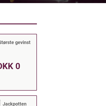
Største gevinst
DKK 0
Jackpotten