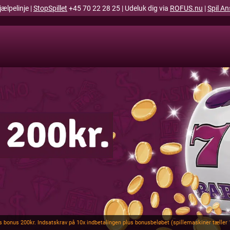
 bonus 200kr. Indsatskrav på 10x indbetalingen plus bonusbeløbet (spillemaskiner tæller 10