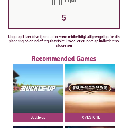
5
Nogle spil kan blive fjernet eller være midlertidigt utilgængelige for din
placering på grund af regulatoriske krav eller grundet spiludbyderens
afgørelser
Recommended Games
Buckle up
TOMBSTONE