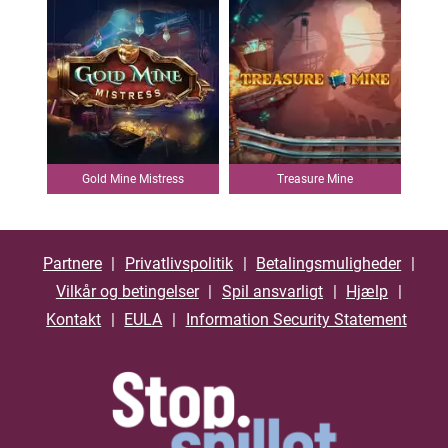
Gold Mine Mistress
Treasure Mine
Partnere
Privatlivspolitik
Betalingsmuligheder
Vilkår og betingelser
Spil ansvarligt
Hjælp
Kontakt
EULA
Information Security Statement