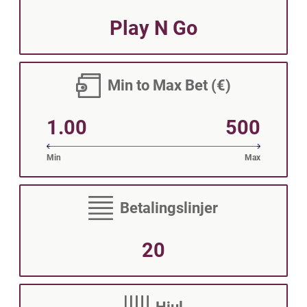
Play N Go
Min to Max Bet (€)
1.00
500
Min
Max
Betalingslinjer
20
Hjul