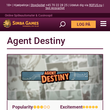
Online Spilleautomater & Casinospil
LOG PÅ
Agent Destiny
Popularity
Excitement