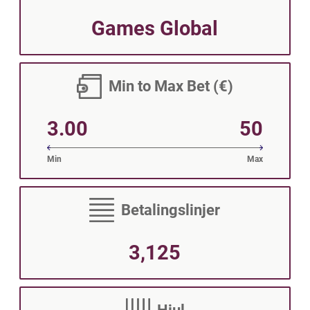
Games Global
Min to Max Bet (€)
3.00
50
Min
Max
Betalingslinjer
3,125
Hjul