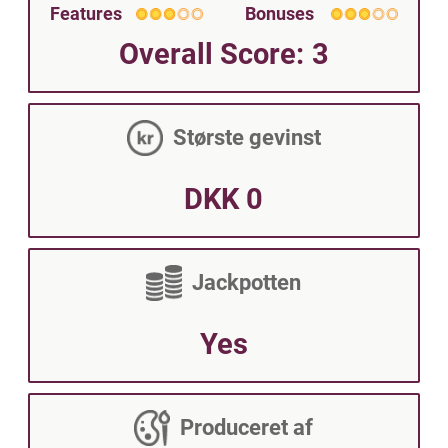
Features
Bonuses
Overall Score
:
3
Største gevinst
DKK 0
Jackpotten
Yes
Produceret af