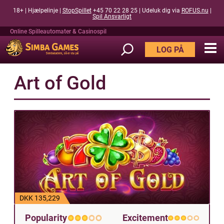
Online Spilleautomater & Casinospil
LOG PÅ
Art of Gold
DKK 135,229
Popularity
Excitement