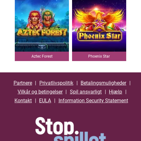
Aztec Forest
Phoenix Star
Partnere
Privatlivspolitik
Betalingsmuligheder
Vilkår og betingelser
Spil ansvarligt
Hjælp
Kontakt
EULA
Information Security Statement