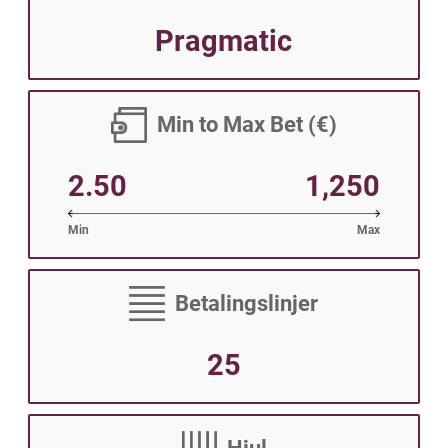
Pragmatic
Min to Max Bet (€)
2.50
1,250
Min
Max
Betalingslinjer
25
Hjul