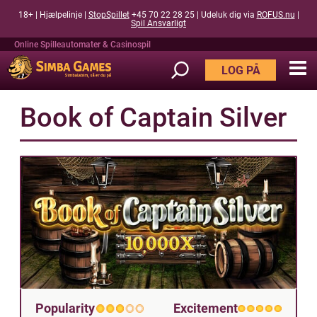
Online Spilleautomater & Casinospil
LOG PÅ
Book of Captain Silver
Popularity
Excitement