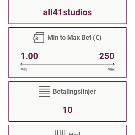
all41studios
Min to Max Bet (€)
1.00
250
Min
Max
Betalingslinjer
10
Hjul