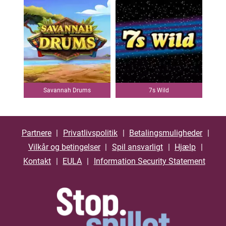
Savannah Drums
7s Wild
Partnere
Privatlivspolitik
Betalingsmuligheder
Vilkår og betingelser
Spil ansvarligt
Hjælp
Kontakt
EULA
Information Security Statement