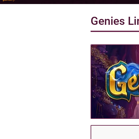
Genies L