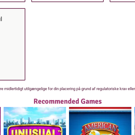
l
ære midlertidigt utilgængelige for din placering på grund af regulatoriske krav el
Recommended Games