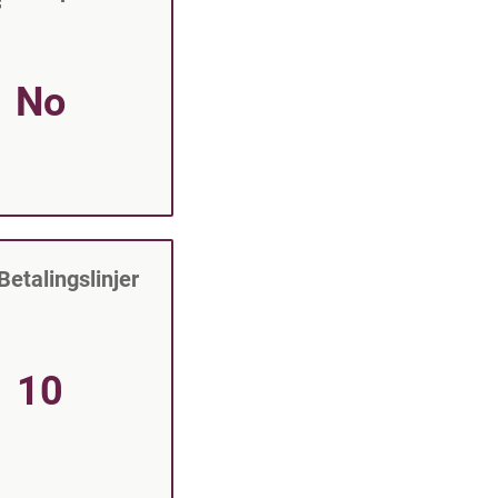
No
Betalingslinjer
10