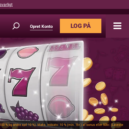
LOG PÅ
Opret Konto
0 % og andre spil 10 %). Maks. indsats: 10 % (min. 1kr.) af bonus eller 50kr. (Laveste