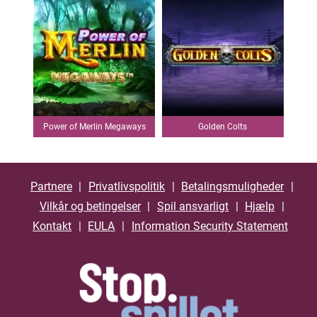
Power of Merlin Megaways
Golden Colts
Partnere
Privatlivspolitik
Betalingsmuligheder
Vilkår og betingelser
Spil ansvarligt
Hjælp
Kontakt
EULA
Information Security Statement