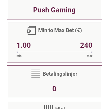
Push Gaming
Min to Max Bet (€)
1.00
240
Min
Max
Betalingslinjer
0
Hjul