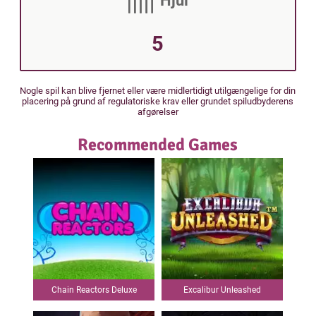
5
Nogle spil kan blive fjernet eller være midlertidigt utilgængelige for din
placering på grund af regulatoriske krav eller grundet spiludbyderens
afgørelser
Recommended Games
Chain Reactors Deluxe
Excalibur Unleashed