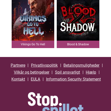
Vikings Go To Hell
Blood & Shadow
Partnere
Privatlivspolitik
Betalingsmuligheder
Vilkår og betingelser
Spil ansvarligt
Hjælp
Kontakt
EULA
Information Security Statement