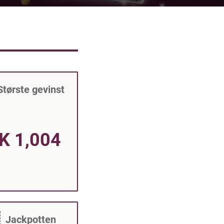
Største gevinst
K 1,004
Jackpotten