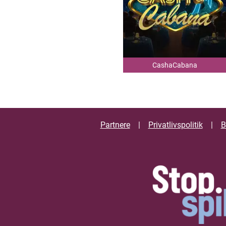
CashaCabana
Partnere
Privatlivspolitik
B