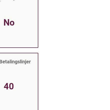
No
Betalingslinjer
40