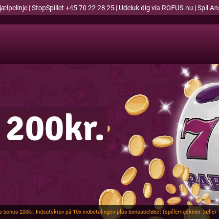
 bonus 200kr. Indsatskrav på 10x indbetalingen plus bonusbeløbet (spillemaskiner tæller 10