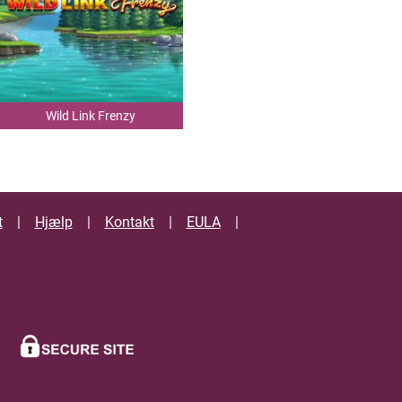
Wild Link Frenzy
t
Hjælp
Kontakt
EULA