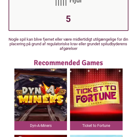
5
Nogle spil kan blive fjernet eller være midlertidigt utilgængelige for din
placering på grund af regulatoriske krav eller grundet spiludbyderens
afgørelser
Recommended Games
Dyn-A-Miners
Ticket to Fortune