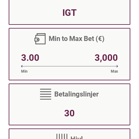
IGT
Min to Max Bet (€)
3.00
3,000
Min
Max
Betalingslinjer
30
Hjul