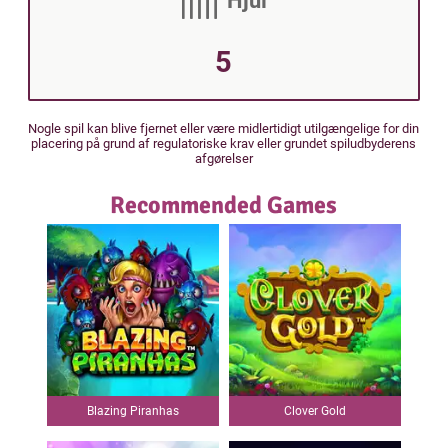
5
Nogle spil kan blive fjernet eller være midlertidigt utilgængelige for din
placering på grund af regulatoriske krav eller grundet spiludbyderens
afgørelser
Recommended Games
Blazing Piranhas
Clover Gold