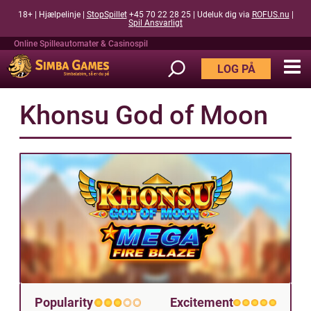
Online Spilleautomater & Casinospil
LOG PÅ
Khonsu God of Moon
Popularity
Excitement