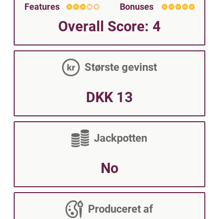
Features
Bonuses
Overall Score
:
4
Største gevinst
DKK 13
Jackpotten
No
Produceret af