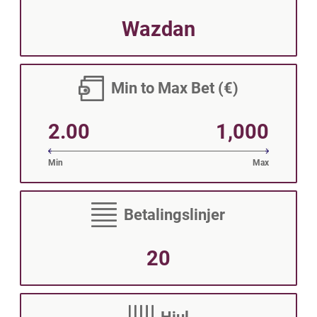
Wazdan
Min to Max Bet (€)
2.00
1,000
Min
Max
Betalingslinjer
20
Hjul