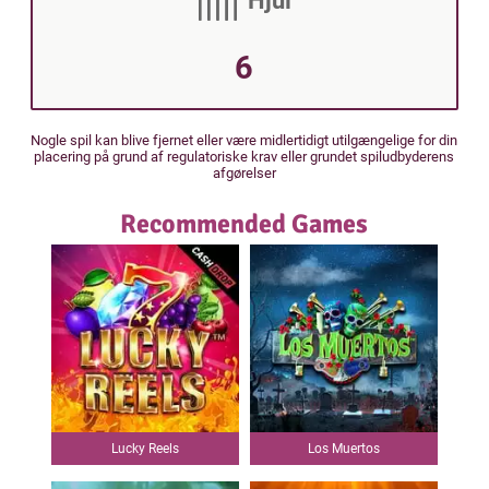
6
Nogle spil kan blive fjernet eller være midlertidigt utilgængelige for din
placering på grund af regulatoriske krav eller grundet spiludbyderens
afgørelser
Recommended Games
Lucky Reels
Los Muertos