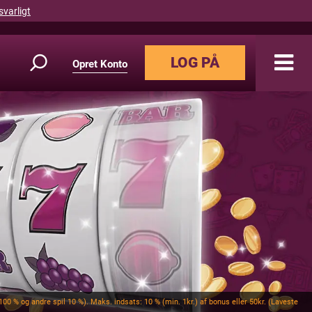
LOG PÅ
Opret Konto
0 % og andre spil 10 %). Maks. indsats: 10 % (min. 1kr.) af bonus eller 50kr. (Laveste