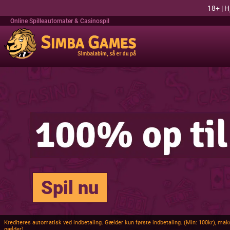
Online Spilleautomater & Casinospil
Spil nu
Krediteres automatisk ved indbetaling. Gælder kun første indbetaling. (Min: 100kr), maks
gælder).