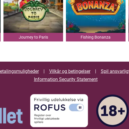
Journey to Paris
Fishing Bonanza
etalingsmuligheder
Vilkår og betingelser
Spil ansvarlig
Information Security Statement