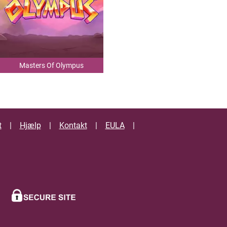
Masters Of Olympus
t
Hjælp
Kontakt
EULA