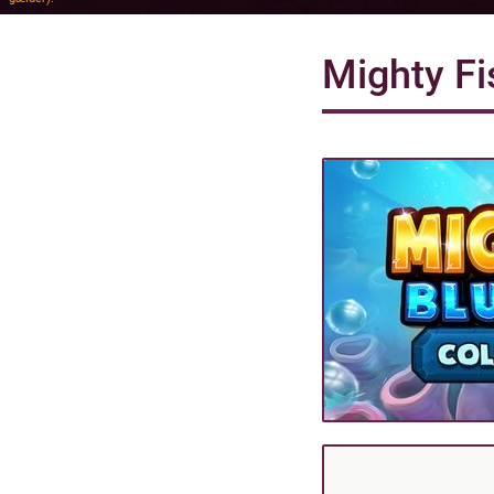
Mighty Fi