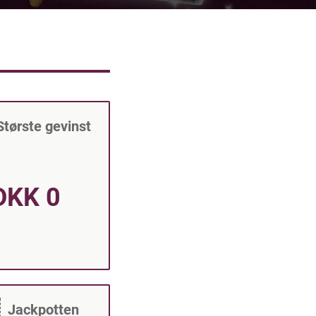
Største gevinst
DKK 0
Jackpotten