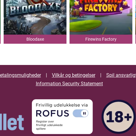
Bloodaxe
Firewins Factory
etalingsmuligheder
Vilkår og betingelser
Spil ansvarlig
Information Security Statement