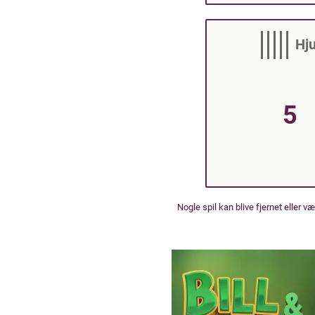
Hju
5
Nogle spil kan blive fjernet eller v