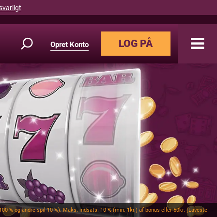
LOG PÅ
Opret Konto
0 % og andre spil 10 %). Maks. indsats: 10 % (min. 1kr.) af bonus eller 50kr. (Laveste