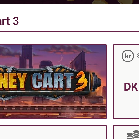
rt 3
DK