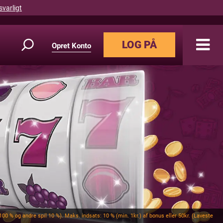
LOG PÅ
Opret Konto
0 % og andre spil 10 %). Maks. indsats: 10 % (min. 1kr.) af bonus eller 50kr. (Laveste