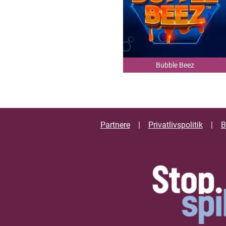
Bubble Beez
Partnere
Privatlivspolitik
B