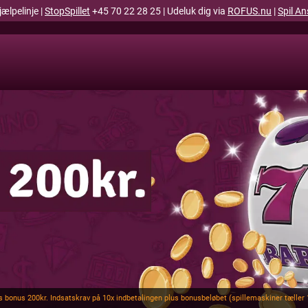
 bonus 200kr. Indsatskrav på 10x indbetalingen plus bonusbeløbet (spillemaskiner tæller 10