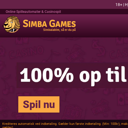
Online Spilleautomater & Casinospil
Spil nu
Krediteres automatisk ved indbetaling. Gælder kun første indbetaling. (Min: 100kr), maks
gælder).