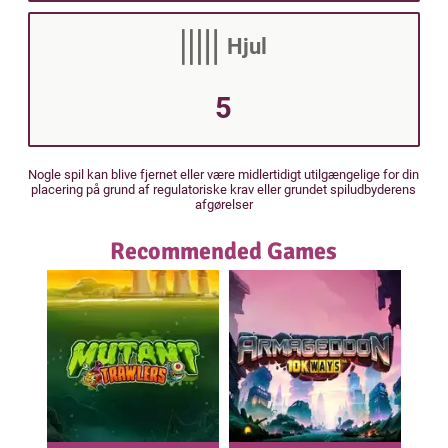
Hjul
5
Nogle spil kan blive fjernet eller være midlertidigt utilgængelige for din
placering på grund af regulatoriske krav eller grundet spiludbyderens
afgørelser
Recommended Games