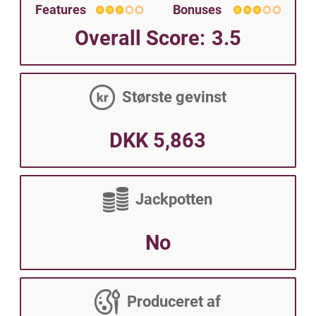
Features
Bonuses
Overall Score
:
3.5
Største gevinst
DKK 5,863
Jackpotten
No
Produceret af