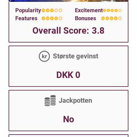
Popularity
Excitement
Features
Bonuses
Overall Score
:
3.8
Største gevinst
DKK 0
Jackpotten
No