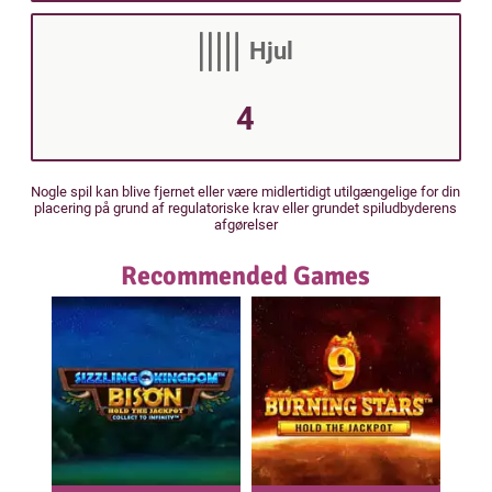
Hjul
4
Nogle spil kan blive fjernet eller være midlertidigt utilgængelige for din
placering på grund af regulatoriske krav eller grundet spiludbyderens
afgørelser
Recommended Games