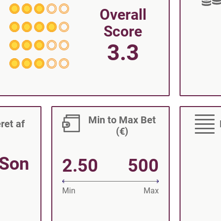
Overall
Score
3.3
Min to Max Bet
ret af
(€)
 Son
2.50
500
Min
Max