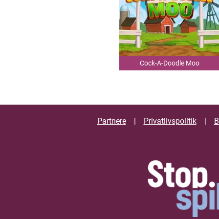
Cock-A-Doodle Moo
Partnere
Privatlivspolitik
B