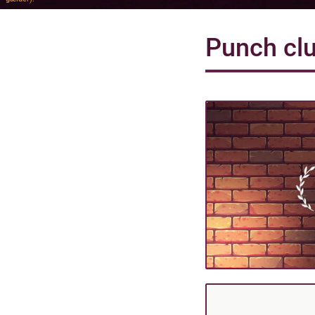
Punch cl