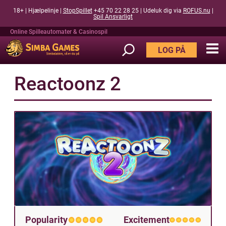
Online Spilleautomater & Casinospil
LOG PÅ
Reactoonz 2
Popularity
Excitement