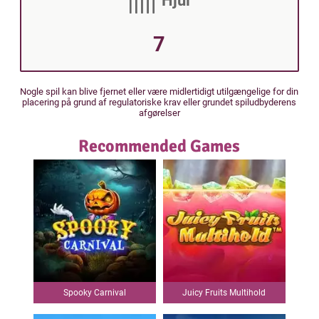
7
Nogle spil kan blive fjernet eller være midlertidigt utilgængelige for din
placering på grund af regulatoriske krav eller grundet spiludbyderens
afgørelser
Recommended Games
Spooky Carnival
Juicy Fruits Multihold