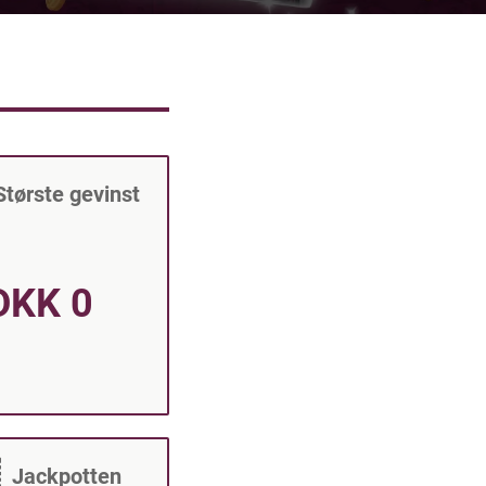
Største gevinst
DKK 0
Jackpotten