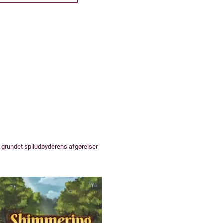
ler grundet spiludbyderens afgørelser