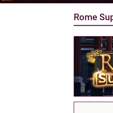
Rome Su