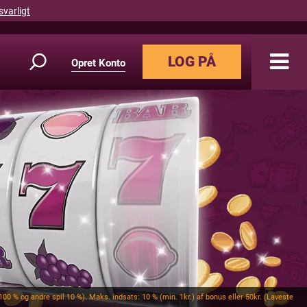
LOG PÅ
Opret Konto
0 % og andre spil 10 %). Maks. indsats: 10 % (min. 1kr.) af bonus eller 50kr. (Laveste