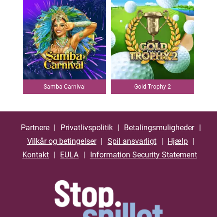
Samba Carnival
Gold Trophy 2
Partnere
Privatlivspolitik
Betalingsmuligheder
Vilkår og betingelser
Spil ansvarligt
Hjælp
Kontakt
EULA
Information Security Statement