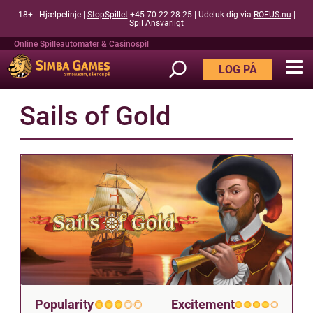
Online Spilleautomater & Casinospil
LOG PÅ
Sails of Gold
Popularity
Excitement