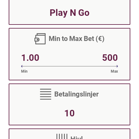
Play N Go
Min to Max Bet (€)
1.00
500
Min
Max
Betalingslinjer
10
Hjul