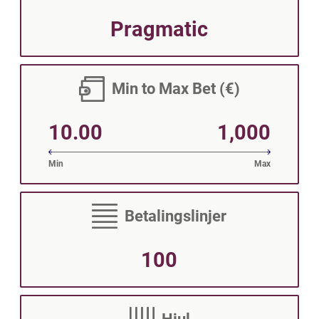
Pragmatic
Min to Max Bet (€)
10.00
1,000
Min
Max
Betalingslinjer
100
Hjul