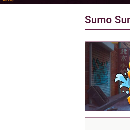
Sumo Su