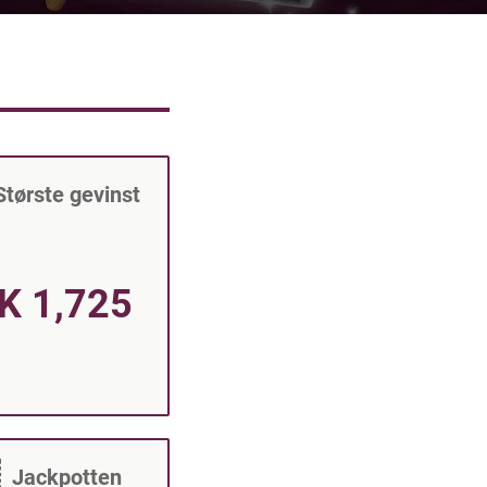
Største gevinst
K 1,725
Jackpotten