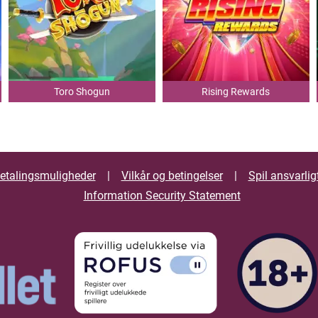
Toro Shogun
Rising Rewards
etalingsmuligheder
Vilkår og betingelser
Spil ansvarlig
Information Security Statement