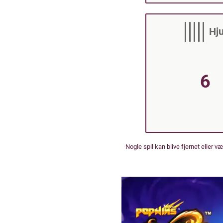
Hju
6
Nogle spil kan blive fjernet eller v