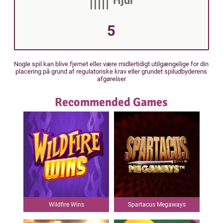
5
Nogle spil kan blive fjernet eller være midlertidigt utilgængelige for din
placering på grund af regulatoriske krav eller grundet spiludbyderens
afgørelser
Recommended Games
Wildfire Wins
Spartacus Megaways