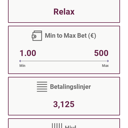
Relax
Min to Max Bet (€)
1.00
500
Min
Max
Betalingslinjer
3,125
Hjul