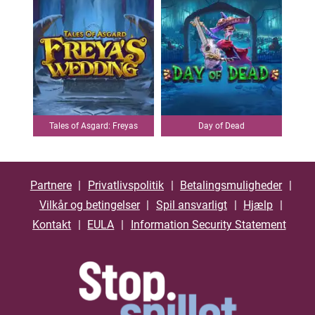
Tales of Asgard: Freyas
Day of Dead
Wedding
Partnere
Privatlivspolitik
Betalingsmuligheder
Vilkår og betingelser
Spil ansvarligt
Hjælp
Kontakt
EULA
Information Security Statement