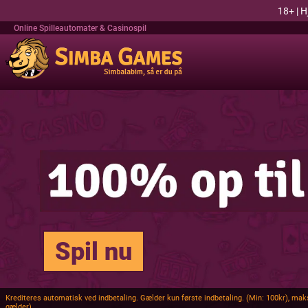
Online Spilleautomater & Casinospil
Spil nu
Krediteres automatisk ved indbetaling. Gælder kun første indbetaling. (Min: 100kr), maks
gælder).