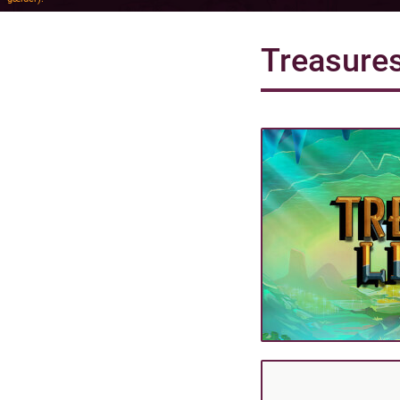
Treasures