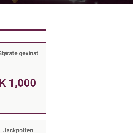
Største gevinst
K 1,000
Jackpotten