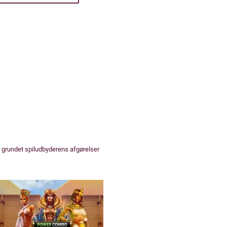
ler grundet spiludbyderens afgørelser