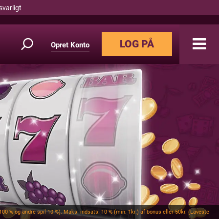
LOG PÅ
Opret Konto
0 % og andre spil 10 %). Maks. indsats: 10 % (min. 1kr.) af bonus eller 50kr. (Laveste