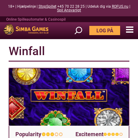
Online Spilleautomater & Casinospil
LOG PÅ
Winfall
Popularity
Excitement