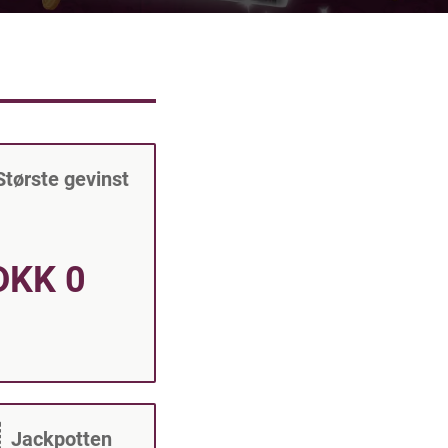
Største gevinst
DKK 0
Jackpotten