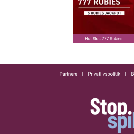
Hot Slot: 777 Rubies
Extremely Light Edition
Partnere
Privatlivspolitik
B