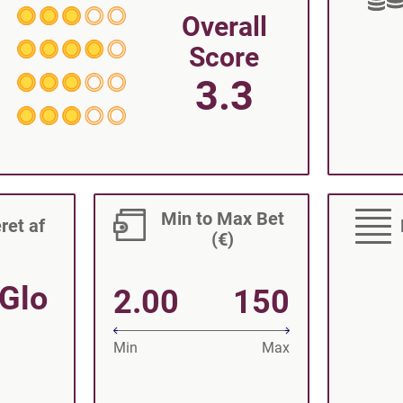
Overall
Score
3.3
Min to Max Bet
ret af
(€)
Glo
2.00
150
Min
Max