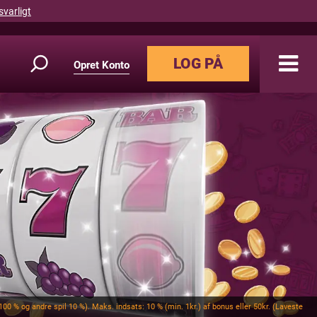
LOG PÅ
Opret Konto
0 % og andre spil 10 %). Maks. indsats: 10 % (min. 1kr.) af bonus eller 50kr. (Laveste