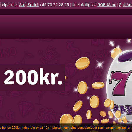
 bonus 200kr. Indsatskrav på 10x indbetalingen plus bonusbeløbet (spillemaskiner tæller 10