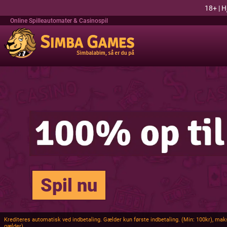
Online Spilleautomater & Casinospil
Spil nu
Krediteres automatisk ved indbetaling. Gælder kun første indbetaling. (Min: 100kr), maks
gælder).