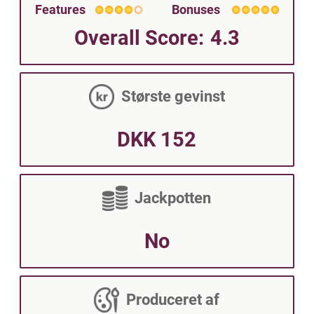
Features
Bonuses
Overall Score
:
4.3
Største gevinst
DKK 152
Jackpotten
No
Produceret af