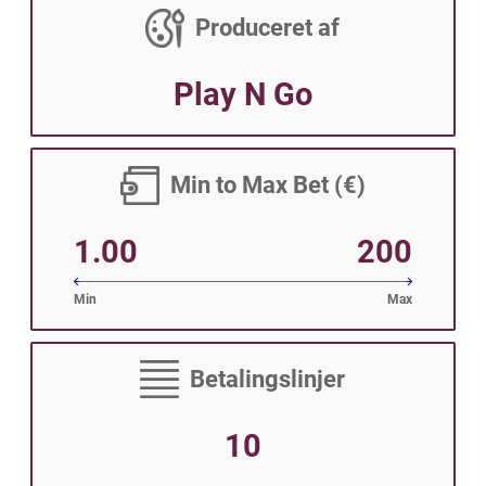
Produceret af
Play N Go
Min to Max Bet (€)
1.00
200
Min
Max
Betalingslinjer
10