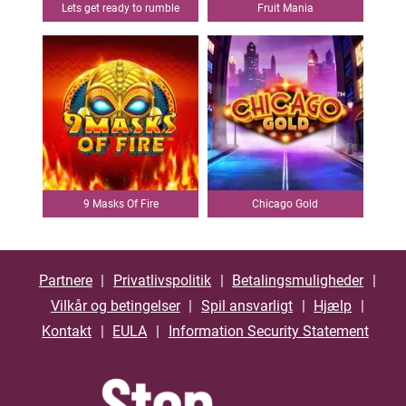
Lets get ready to rumble
Fruit Mania
9 Masks Of Fire
Chicago Gold
Partnere
Privatlivspolitik
Betalingsmuligheder
Vilkår og betingelser
Spil ansvarligt
Hjælp
Kontakt
EULA
Information Security Statement